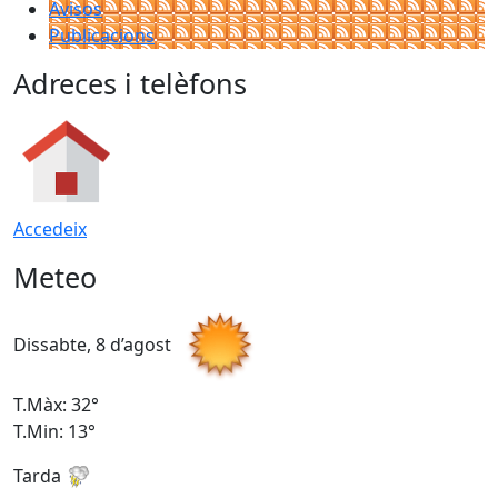
Avisos
Publicacions
Adreces i telèfons
Accedeix
Meteo
Dissabte, 8 d’agost
D
T.Màx: 32°
T
T.Min: 13°
T
Tarda
T