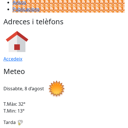
Avisos
Publicacions
Adreces i telèfons
Accedeix
Meteo
Dissabte, 8 d’agost
D
T.Màx: 32°
T
T.Min: 13°
T
Tarda
T