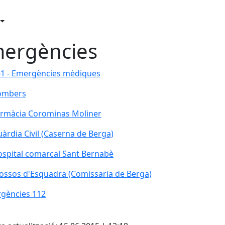
ergències
1 - Emergències mèdiques
1 - Emergències mèdiques
ombers
ombers
rmàcia Corominas Moliner
rmàcia Corominas Moliner
àrdia Civil (Caserna de Berga)
àrdia Civil (Caserna de Berga)
spital comarcal Sant Bernabè
spital comarcal Sant Bernabè
ssos d'Esquadra (Comissaria de Berga)
ssos d'Esquadra (Comissaria de Berga)
gències 112
gències 112
cebook
X