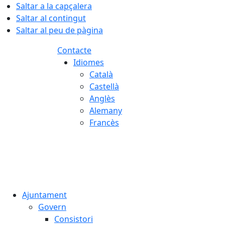
Saltar a la capçalera
Saltar al contingut
Saltar al peu de pàgina
Contacte
Idiomes
Català
Castellà
Anglès
Alemany
Francès
08.08.2026 | 03:56
Ajuntament
Govern
Consistori