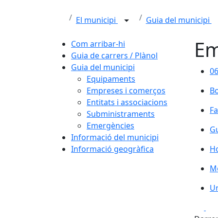
El municipi
Guia del municipi
Em
Com arribar-hi
Guia de carrers / Plànol
Guia del municipi
06
06
Equipaments
B
Empreses i comerços
B
Entitats i associacions
Fa
Fa
Subministraments
Emergències
Gu
Gu
Informació del municipi
Ho
Informació geogràfica
Ho
Mo
Mo
Ur
Ur
Fa