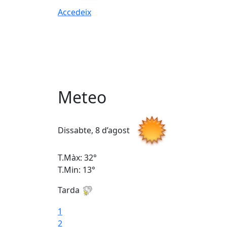
Accedeix
Meteo
Dissabte, 8 d’agost
T.Màx: 32°
T.Min: 13°
Tarda
1
2