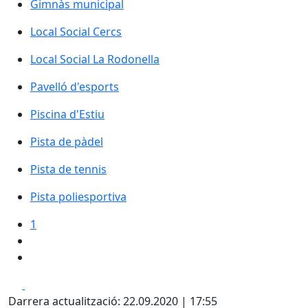
Gimnàs municipal
Local Social Cercs
Local Social La Rodonella
Pavelló d'esports
Pavelló d'esports
Piscina d'Estiu
Piscina d'Estiu
Pista de pàdel
Pista de pàdel
Pista de tennis
Pista de tennis
Pista poliesportiva
1
Facebook
X
Darrera actualització: 22.09.2020 | 17:55