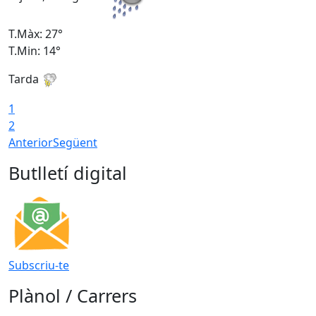
T.Màx: 27°
T
T.Min: 14°
T
Tarda
T
1
2
Anterior
Següent
Butlletí digital
Subscriu-te
Plànol / Carrers