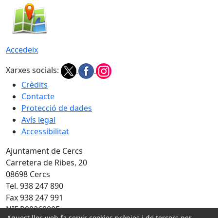
Accedeix
Xarxes socials:
Crèdits
Contacte
Protecció de dades
Avís legal
Accessibilitat
Ajuntament de Cercs
Carretera de Ribes, 20
08698 Cercs
Tel. 938 247 890
Fax 938 247 991
NIF P0826800E
Aquest lloc web fa servir cookies pròpies i de tercers per