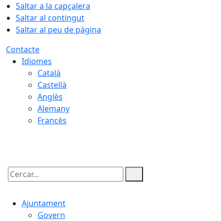
Saltar a la capçalera
Saltar al contingut
Saltar al peu de pàgina
Contacte
Idiomes
Català
Castellà
Anglès
Alemany
Francès
06.08.2026 | 09:04
Cercar:
Ajuntament
Govern