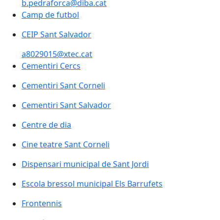
b.pedraforca@diba.cat
Camp de futbol
Camp de futbol
CEIP Sant Salvador
CEIP Sant Salvador
a8029015@xtec.cat
Cementiri Cercs
Cementiri Sant Corneli
Cementiri Sant Salvador
Centre de dia
Cine teatre Sant Corneli
Dispensari municipal de Sant Jordi
Escola bressol municipal Els Barrufets
Escola bressol municipal Els Barrufets
Frontennis
Frontennis