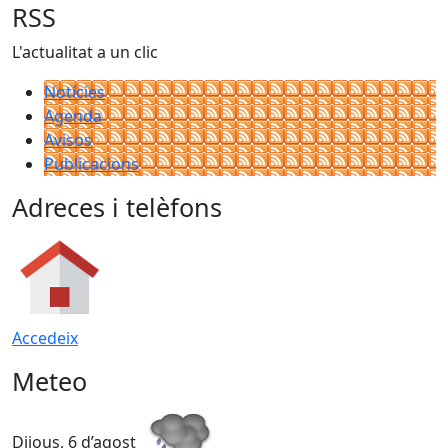
RSS
L'actualitat a un clic
Notícies
Agenda
Avisos
Publicacions
Adreces i telèfons
Accedeix
Meteo
Dijous, 6 d’agost
D