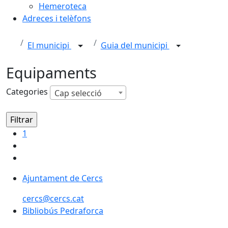
Hemeroteca
Adreces i telèfons
El municipi
Guia del municipi
Equipaments
Categories
Cap selecció
1
Ajuntament de Cercs
cercs@cercs.cat
Bibliobús Pedraforca
Bibliobús Pedraforca