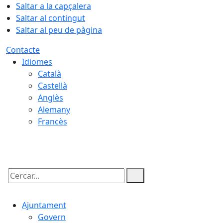
Saltar a la capçalera
Saltar al contingut
Saltar al peu de pàgina
Contacte
Idiomes
Català
Castellà
Anglès
Alemany
Francès
08.08.2026 | 05:19
Cercar:
Ajuntament
Govern