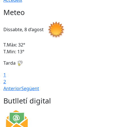
Accedeix
Meteo
Dissabte, 8 d’agost
D
T.Màx: 32°
T
T.Min: 13°
T
Tarda
T
1
2
Anterior
Següent
Butlletí digital