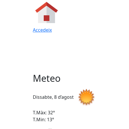
Accedeix
Meteo
Dissabte, 8 d’agost
T.Màx: 32°
T.Min: 13°