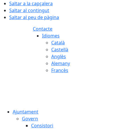
Saltar a la capçalera
Saltar al contingut
Saltar al peu de pàgina
Contacte
Idiomes
Català
Castellà
Anglès
Alemany
Francès
07.08.2026 | 18:16
Ajuntament
Govern
Consistori