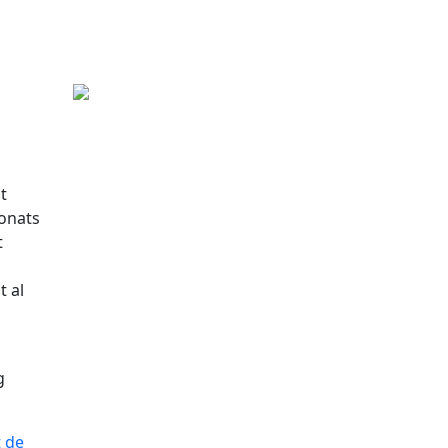
t
ionats
t
t al
g
t de