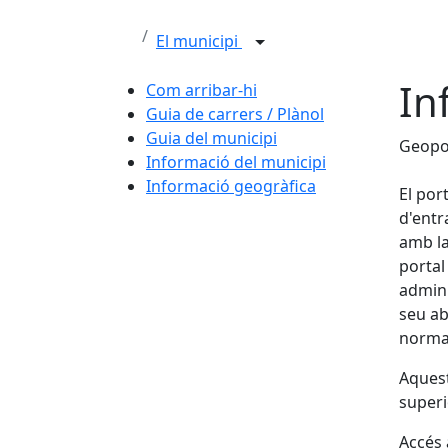
El municipi
In
Com arribar-hi
Guia de carrers / Plànol
Guia del municipi
Geopo
Informació del municipi
Informació geogràfica
El por
d'entr
amb la
portal
admini
seu ab
normal
Aquest
superi
Accés 