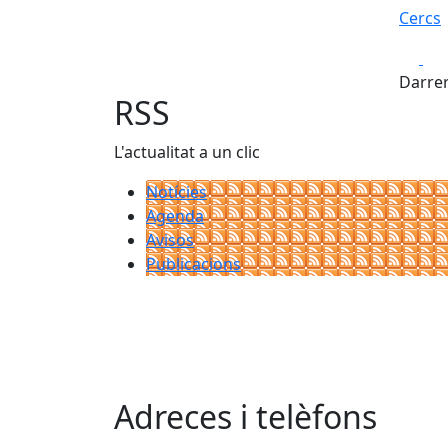
Cercs
Fa
Darrer
RSS
L'actualitat a un clic
Notícies
Agenda
Avisos
Publicacions
Adreces i telèfons