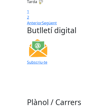
Tarda
1
2
Anterior
Següent
Butlletí digital
Subscriu-te
Plànol / Carrers