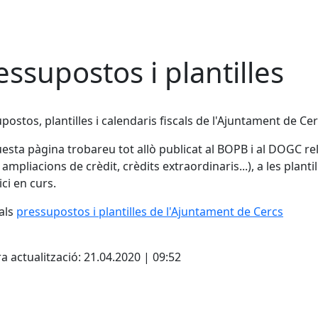
essupostos i plantilles
postos, plantilles i calendaris fiscals de l'Ajuntament de Cerc
esta pàgina trobareu tot allò publicat al BOPB i al DOGC re
, ampliacions de crèdit, crèdits extraordinaris...), a les plant
ici en curs.
als
pressupostos i plantilles de l'Ajuntament de
C
ercs
cebook
X
a actualització: 21.04.2020 | 09:52