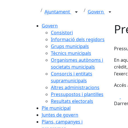
Ajuntament
Govern
Pr
Govern
Consistori
Informació dels regidors
Grups municipals
Pressu
Tècnics municipals
Organismes autònoms i
En aqu
societats municipals
crèdit
Consorcis i entitats
l'exerc
supramunicipals
Accés 
Altres administracions
Pressupostos i plantilles
Fa
Resultats electorals
Darrer
Ple municipal
Juntes de govern
Plans, campanyes i