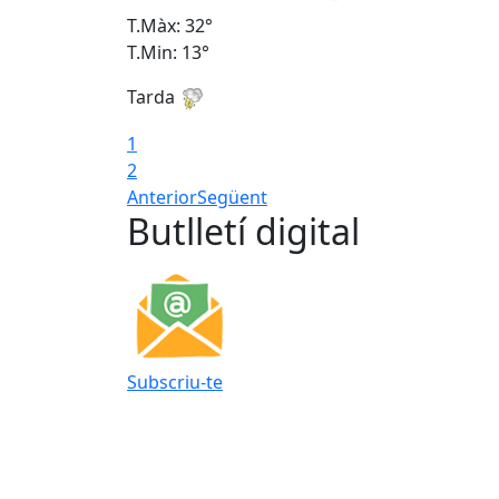
T.Màx: 32°
T.Min: 13°
Tarda
1
2
Anterior
Següent
Butlletí digital
Subscriu-te