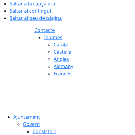
Saltar a la capçalera
Saltar al contingut
Saltar al peu de pàgina
Contacte
Idiomes
Català
Castellà
Anglès
Alemany
Francès
07.08.2026 | 22:15
Ajuntament
Govern
Consistori