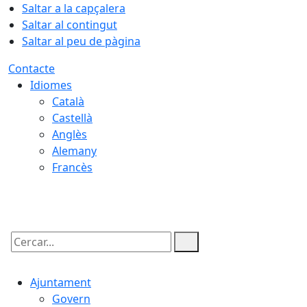
Saltar a la capçalera
Saltar al contingut
Saltar al peu de pàgina
Contacte
Idiomes
Català
Castellà
Anglès
Alemany
Francès
07.08.2026 | 12:51
Cercar:
Ajuntament
Govern