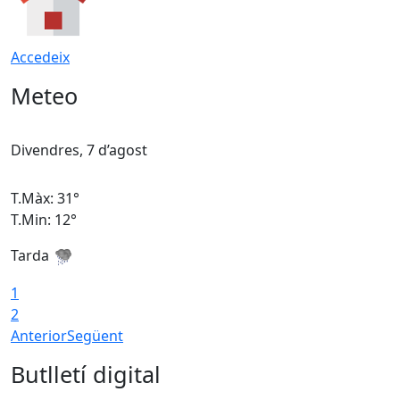
Accedeix
Meteo
Divendres, 7 d’agost
D
T.Màx: 31°
T
T.Min: 12°
T
Tarda
T
1
2
Anterior
Següent
Butlletí digital