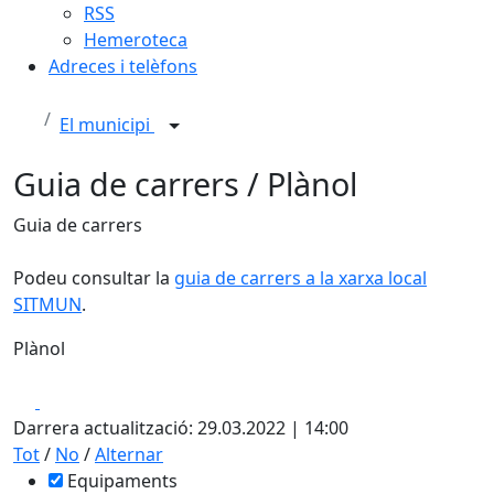
RSS
Hemeroteca
Adreces i telèfons
El municipi
Guia de carrers / Plànol
Guia de carrers
Podeu consultar la
guia de carrers a la xarxa local
SITMUN
.
Plànol
Leaflet
| ©
OpenStreetMap
contributors
Facebook
X
+
Darrera actualització: 29.03.2022 | 14:00
−
Tot
/
No
/
Alternar
Equipaments