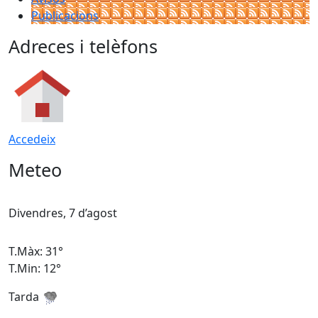
Publicacions
Adreces i telèfons
Accedeix
Meteo
Divendres, 7 d’agost
D
T.Màx: 31°
T
T.Min: 12°
T
Tarda
T