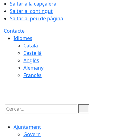
Saltar a la capçalera
Saltar al contingut
Saltar al peu de pàgina
Contacte
Idiomes
Català
Castellà
Anglès
Alemany
Francès
08.08.2026 | 16:22
Cercar:
Ajuntament
Govern