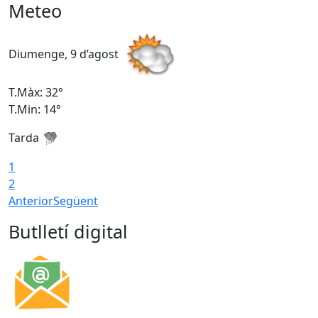
Meteo
Diumenge, 9 d’agost
D
T.Màx: 32°
T
T.Min: 14°
T
Tarda
T
1
2
Anterior
Següent
Butlletí digital