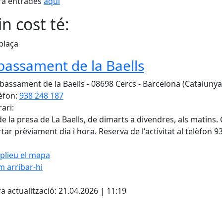
a entrades
aquí
n cost té:
plaça
assament de la Baells
assament de la Baells - 08698 Cercs - Barcelona (Catalunya
èfon:
938 248 187
ari:
 de la presa de La Baells, de dimarts a divendres, als matins. 
tar prèviament dia i hora. Reserva de l'activitat al telèfon 9
plieu el mapa
 arribar-hi
Leaflet
| ©
OpenStreetMap
con
cebook
X
a actualització: 21.04.2026 | 11:19