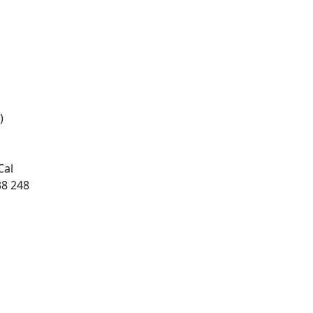
)
Cal
38 248
tributors