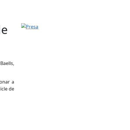
de
Presa
Baells,
donar a
icle de