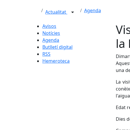
Agenda
Actualitat
Vi
Avisos
Notícies
la
Agenda
Butlletí digital
RSS
Dimart
Hemeroteca
Aquest
una de
La vis
conèix
l'aigu
Edat r
Dies de