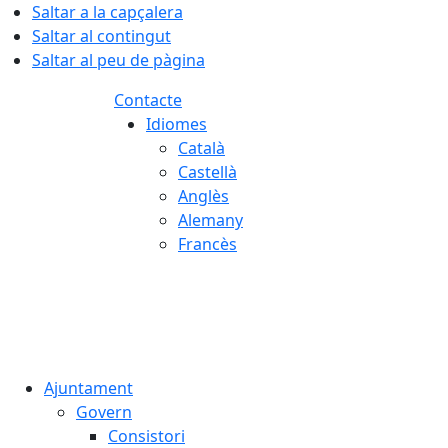
Saltar a la capçalera
Saltar al contingut
Saltar al peu de pàgina
Contacte
Idiomes
Català
Castellà
Anglès
Alemany
Francès
06.08.2026 | 07:11
Ajuntament
Govern
Consistori