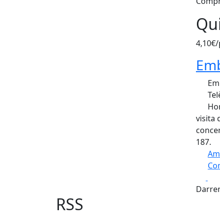
Compr
Qui
4,10€/
Emb
Emb
Tel
Hor
visita
concer
187.
Am
Com
Fa
+
Darrer
−
RSS