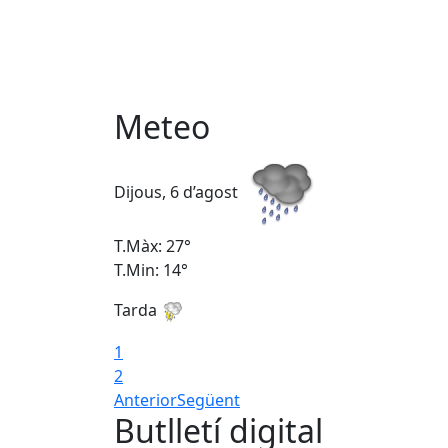
Meteo
Dijous, 6 d’agost
T.Màx: 27°
T.Min: 14°
Tarda
1
2
Anterior
Següent
Butlletí digital