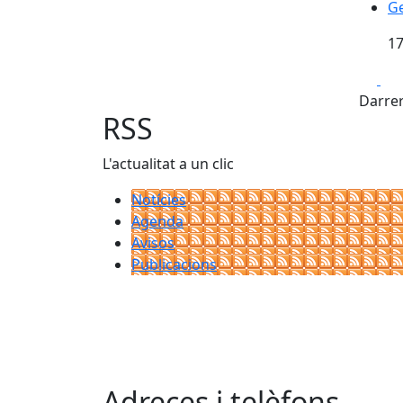
Ge
Ge
17
Fa
Darrer
RSS
L'actualitat a un clic
Notícies
Agenda
Avisos
Publicacions
Adreces i telèfons