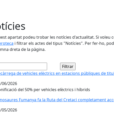
tícies
est apartat podeu trobar les notícies d'actualitat. Si voleu 
roteca
i filtrar els actes del tipus "Notícies". Per fer-ho, po
umna dreta de la pàgina.
càrrega de vehicles elèctrics en estacions públiques de titul
càrrega de vehicles elèctrics en estacions públiques de titul
/06/2026
nificació del 50% per vehicles elèctrics i híbrids
nosaures Fumanya fa la Ruta del Cretaci completament access
nosaures Fumanya fa la Ruta del Cretaci completament access
/05/2026