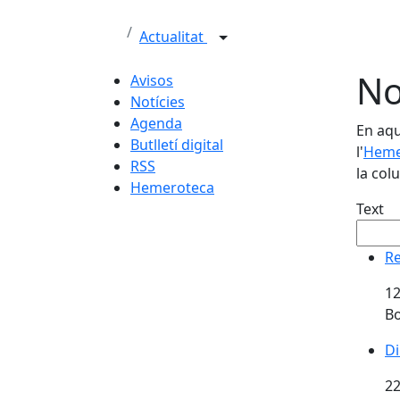
Actualitat
No
Avisos
Notícies
Agenda
En aqu
Butlletí digital
l'
Heme
RSS
la col
Hemeroteca
Text
Re
Re
12
Bo
Di
Di
22