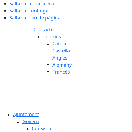
Saltar a la capçalera
Saltar al contingut
Saltar al peu de pàgina
Contacte
Idiomes
Català
Castellà
Anglès
Alemany
Francès
08.08.2026 | 03:01
Ajuntament
Govern
Consistori