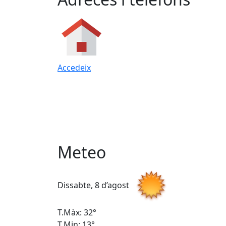
Accedeix
Meteo
Dissabte, 8 d’agost
T.Màx: 32°
T.Min: 13°