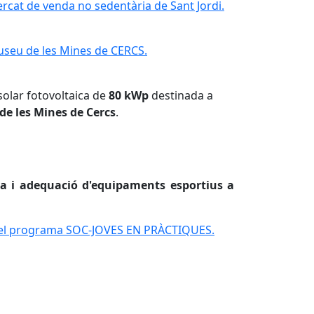
rcat de venda no sedentària de Sant Jordi.
rcat de venda no sedentària de Sant Jordi.
Museu de les Mines de CERCS.
Museu de les Mines de CERCS.
 solar fotovoltaica de
80 kWp
destinada a
e les Mines de Cercs
.
a i adequació d'equipaments esportius a
s el programa SOC-JOVES EN PRÀCTIQUES.
ns el programa SOC-JOVES EN PRÀCTIQUES.