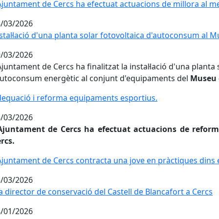
Ajuntament de Cercs ha efectuat actuacions de millora al me
Ajuntament de Cercs ha efectuat actuacions de millora al me
/03/2026
stal·lació d'una planta solar fotovoltaica d'autoconsum al 
stal·lació d'una planta solar fotovoltaica d'autoconsum al 
/03/2026
Ajuntament de Cercs ha finalitzat la instal·lació d'una planta
autoconsum energètic al conjunt d'equipaments del
Museu d
equació i reforma equipaments esportius.
equació i reforma equipaments esportius.
/03/2026
'Ajuntament de Cercs ha efectuat actuacions de reform
rcs.
Ajuntament de Cercs contracta una jove en pràctiques din
Ajuntament de Cercs contracta una jove en pràctiques di
/03/2026
a director de conservació del Castell de Blancafort a Cercs
a director de conservació del Castell de Blancafort a Cercs
/01/2026