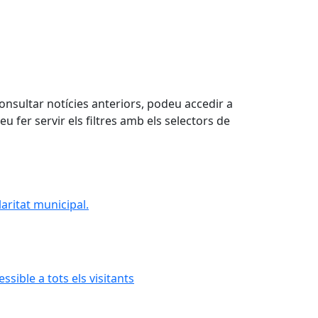
consultar notícies anteriors, podeu accedir a
deu fer servir els filtres amb els selectors de
aritat municipal.
aritat municipal.
ible a tots els visitants
ible a tots els visitants