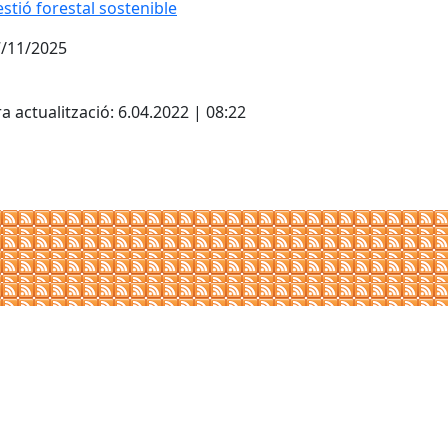
stió forestal sostenible
stió forestal sostenible
/11/2025
cebook
X
a actualització: 6.04.2022 | 08:22