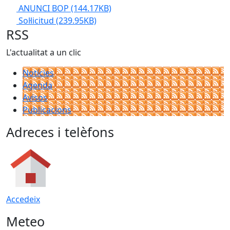
ANUNCI BOP
(144.17KB)
Sol·licitud
(239.95KB)
RSS
L'actualitat a un clic
Notícies
Agenda
Avisos
Publicacions
Adreces i telèfons
Accedeix
Meteo