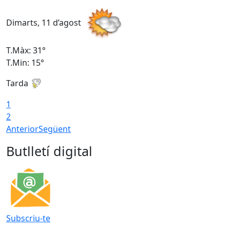
Dimarts, 11 d’agost
D
T.Màx: 31°
T
T.Min: 15°
T
Tarda
T
1
2
Anterior
Següent
Butlletí digital
Subscriu-te