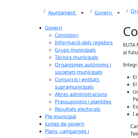
Or
Ajuntament
Govern
Co
Govern
Consistori
Informació dels regidors
RUTA M
Grups municipals
al futu
Tècnics municipals
Organismes autònoms i
Integr
societats municipals
El
Consorcis i entitats
El
supramunicipals
Un
Altres administracions
Pe
Pressupostos i plantilles
Es
Resultats electorals
I 
Ple municipal
Juntes de govern
Car
Plans, campanyes i
Tel