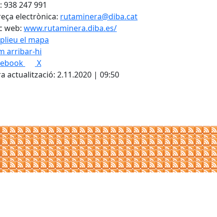
: 938 247 991
eça electrònica:
rutaminera@diba.cat
c web:
www.rutaminera.diba.es/
plieu el mapa
 arribar-hi
Leaflet
| ©
OpenStreetMap
con
cebook
X
a actualització: 2.11.2020 | 09:50