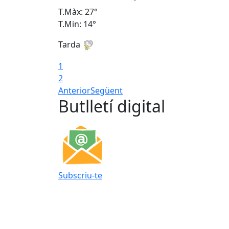
T.Màx: 27°
T.Min: 14°
Tarda
1
2
Anterior
Següent
Butlletí digital
Subscriu-te