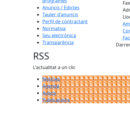
programes
Fax
Anuncis / Edictes
Adr
Tauler d'anuncis
Llo
Perfil de contractant
Am
Normativa
Com
Seu electrònica
Fa
+
Transparència
Darrer
−
RSS
L'actualitat a un clic
Notícies
Agenda
Avisos
Publicacions