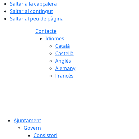
Saltar a la capçalera
Saltar al contingut
Saltar al peu de pàgina
Contacte
Idiomes
Català
Castellà
Anglès
Alemany
Francès
05.08.2026 | 22:47
Ajuntament
Govern
Consistori