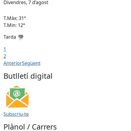
Divendres, 7 d’agost
D
T.Màx: 31°
T
T.Min: 12°
T
Tarda
T
1
2
Anterior
Següent
Butlletí digital
Subscriu-te
Plànol / Carrers