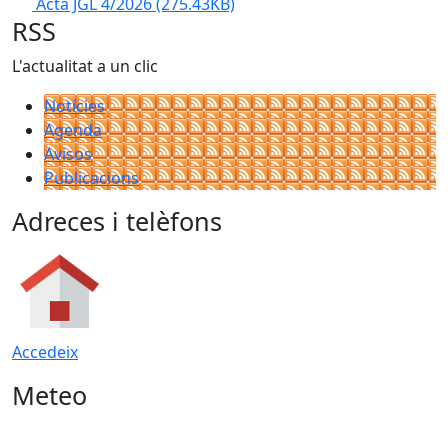
Acta JGL 4/2026
(275.43KB)
RSS
L'actualitat a un clic
Notícies
Agenda
Avisos
Publicacions
Adreces i telèfons
Accedeix
Meteo