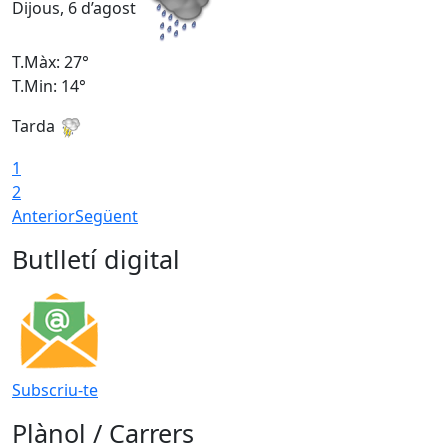
Dijous, 6 d’agost
D
T.Màx: 27°
T
T.Min: 14°
T
Tarda
T
1
2
Anterior
Següent
Butlletí digital
Subscriu-te
Plànol / Carrers