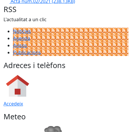
Acta núm.02/2021
(238.13KB)
RSS
L'actualitat a un clic
Notícies
Agenda
Avisos
Publicacions
Adreces i telèfons
Accedeix
Meteo