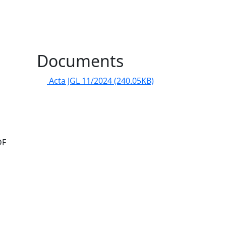
l
Documents
Acta JGL 11/2024
(240.05KB)
DF