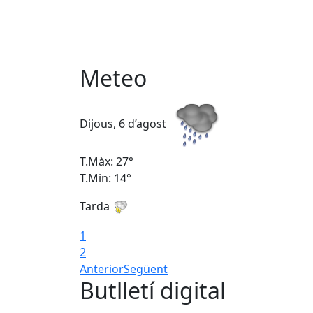
Meteo
Dijous, 6 d’agost
T.Màx: 27°
T.Min: 14°
Tarda
1
2
Anterior
Següent
Butlletí digital