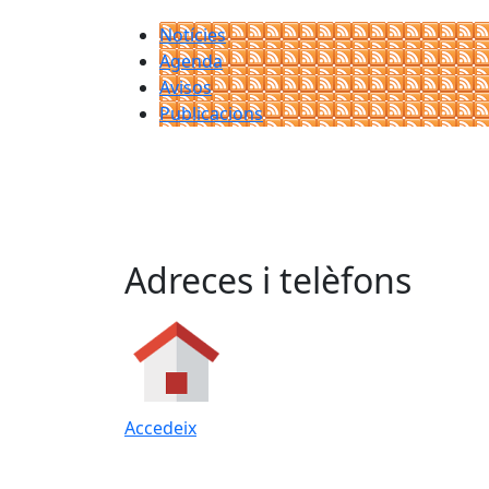
Notícies
Agenda
Avisos
Publicacions
Adreces i telèfons
Accedeix