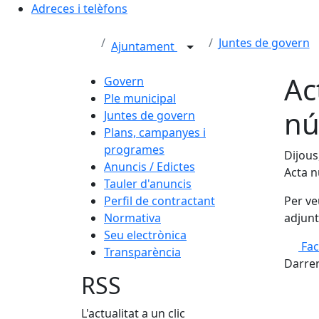
Adreces i telèfons
Juntes de govern
Ajuntament
Ac
Govern
Ple municipal
nú
Juntes de govern
Plans, campanyes i
programes
Dijous
Anuncis / Edictes
Acta 
Tauler d'anuncis
Perfil de contractant
Per ve
Normativa
adjunt
Seu electrònica
Fa
Transparència
Darrer
RSS
L'actualitat a un clic