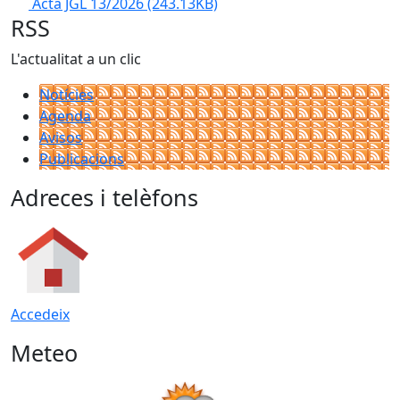
Acta JGL 13/2026
(243.13KB)
RSS
L'actualitat a un clic
Notícies
Agenda
Avisos
Publicacions
Adreces i telèfons
Accedeix
Meteo