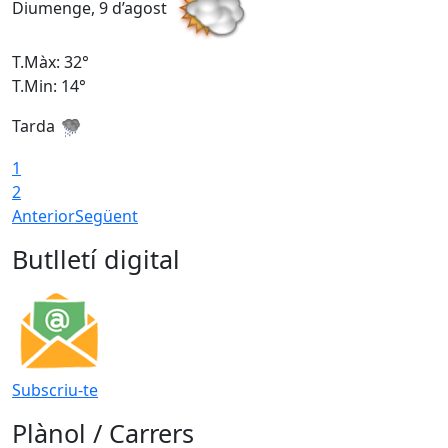
Diumenge, 9 d’agost
D
T.Màx: 32°
T
T.Min: 14°
T
Tarda
T
1
2
Anterior
Següent
Butlletí digital
Subscriu-te
Plànol / Carrers