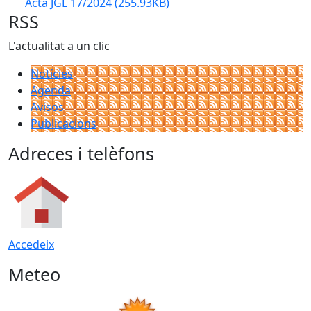
Acta JGL 17/2024
(255.93KB)
RSS
L'actualitat a un clic
Notícies
Agenda
Avisos
Publicacions
Adreces i telèfons
Accedeix
Meteo