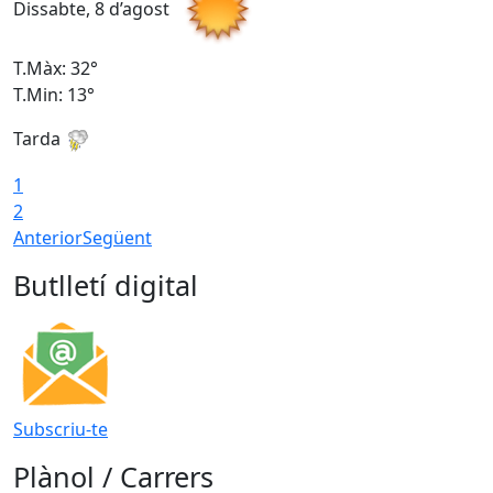
Dissabte, 8 d’agost
D
T.Màx: 32°
T
T.Min: 13°
T
Tarda
T
1
2
Anterior
Següent
Butlletí digital
Subscriu-te
Plànol / Carrers