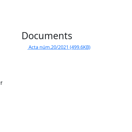
l
Documents
Acta núm.20/2021
(499.6KB)
df