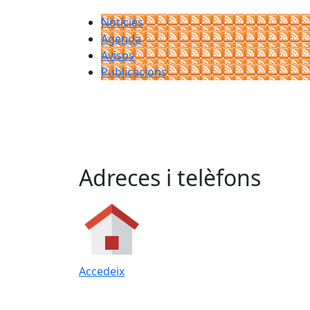
Notícies
Agenda
Avisos
Publicacions
Adreces i telèfons
Accedeix