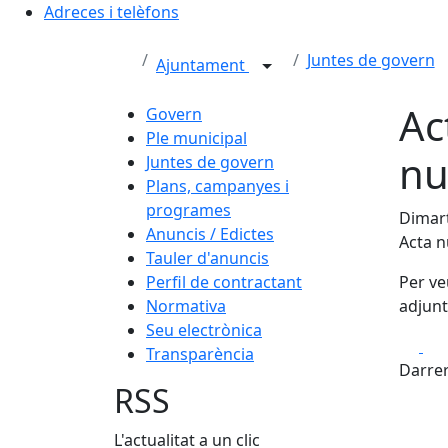
Adreces i telèfons
Juntes de govern
Ajuntament
Ac
Govern
Ple municipal
nu
Juntes de govern
Plans, campanyes i
programes
Dimart
Anuncis / Edictes
Acta 
Tauler d'anuncis
Perfil de contractant
Per ve
Normativa
adjunt
Seu electrònica
Fa
Transparència
Darrer
RSS
L'actualitat a un clic