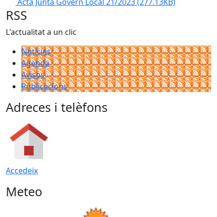
Acta Junta Govern Local 21/2023
(277.13KB)
RSS
L'actualitat a un clic
Notícies
Agenda
Avisos
Publicacions
Adreces i telèfons
Accedeix
Meteo