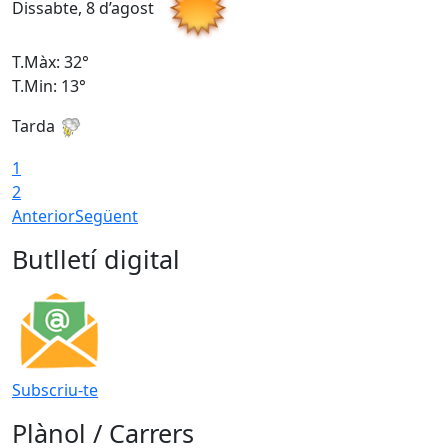
Dissabte, 8 d’agost
D
T.Màx: 32°
T
T.Min: 13°
T
Tarda
T
1
2
Anterior
Següent
Butlletí digital
Subscriu-te
Plànol / Carrers