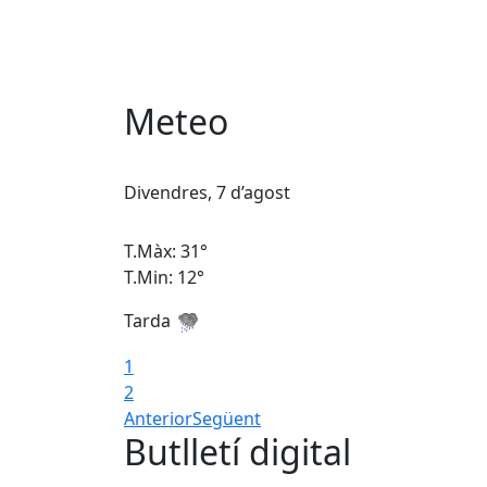
Meteo
Divendres, 7 d’agost
T.Màx: 31°
T.Min: 12°
Tarda
1
2
Anterior
Següent
Butlletí digital