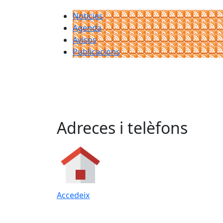
Notícies
Agenda
Avisos
Publicacions
Adreces i telèfons
Accedeix