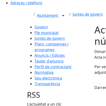
Adreces i telèfons
Juntes de govern
Ajuntament
Ac
Govern
Ple municipal
nú
Juntes de govern
Plans, campanyes i
programes
Dimart
Anuncis / Edictes
Acta 
Tauler d'anuncis
Perfil de contractant
Per ve
Normativa
adjunt
Seu electrònica
Fa
Transparència
Darrer
RSS
L'actualitat a un clic