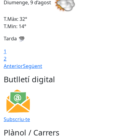
Diumenge, 9 d’agost
D
T.Màx: 32°
T
T.Min: 14°
T
Tarda
T
1
2
Anterior
Següent
Butlletí digital
Subscriu-te
Plànol / Carrers