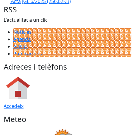
Acta JGL 6/2025
(256.62KB)
RSS
L'actualitat a un clic
Notícies
Agenda
Avisos
Publicacions
Adreces i telèfons
Accedeix
Meteo