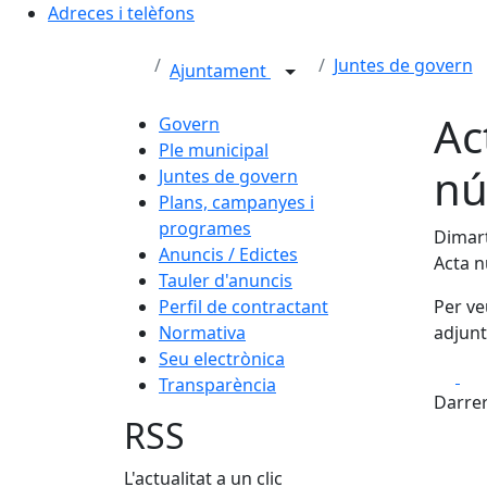
Adreces i telèfons
Juntes de govern
Ajuntament
Ac
Govern
Ple municipal
nú
Juntes de govern
Plans, campanyes i
programes
Dimart
Anuncis / Edictes
Acta 
Tauler d'anuncis
Perfil de contractant
Per ve
Normativa
adjunt
Seu electrònica
Fa
Transparència
Darrer
RSS
L'actualitat a un clic