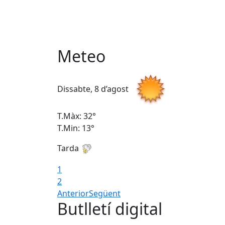
Meteo
Dissabte, 8 d’agost
T.Màx: 32°
T.Min: 13°
Tarda
1
2
Anterior
Següent
Butlletí digital