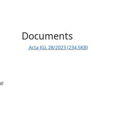
l
Documents
Acta JGL 28/2023
(234.5KB)
DF