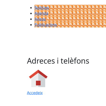
Notícies
Agenda
Avisos
Publicacions
Adreces i telèfons
Accedeix