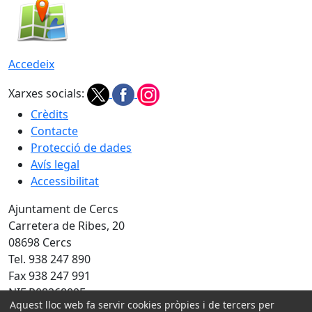
Accedeix
Xarxes socials:
Crèdits
Contacte
Protecció de dades
Avís legal
Accessibilitat
Ajuntament de Cercs
Carretera de Ribes, 20
08698 Cercs
Tel. 938 247 890
Fax 938 247 991
NIF P0826800E
Aquest lloc web fa servir cookies pròpies i de tercers per