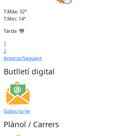
T.Màx: 32°
T
T.Min: 14°
T
Tarda
T
1
2
Anterior
Següent
Butlletí digital
Subscriu-te
Plànol / Carrers