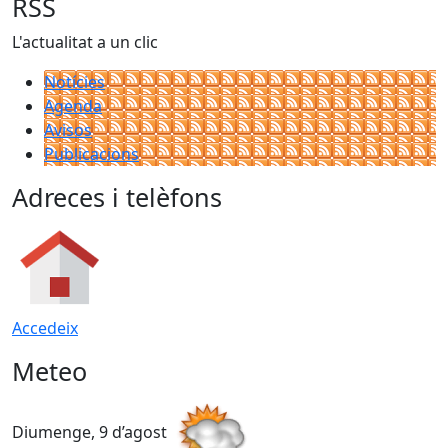
RSS
L'actualitat a un clic
Notícies
Agenda
Avisos
Publicacions
Adreces i telèfons
Accedeix
Meteo
Diumenge, 9 d’agost
D