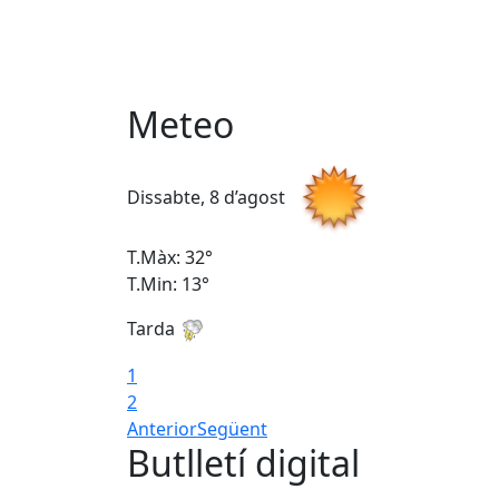
Meteo
Dissabte, 8 d’agost
T.Màx: 32°
T.Min: 13°
Tarda
1
2
Anterior
Següent
Butlletí digital