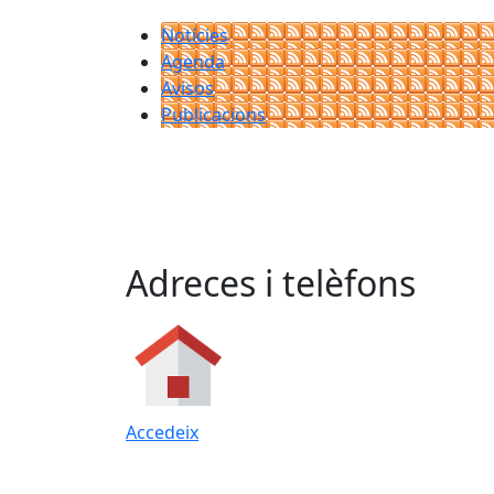
Notícies
Agenda
Avisos
Publicacions
Adreces i telèfons
Accedeix