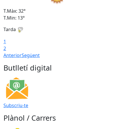
T.Màx: 32°
T
T.Min: 13°
T
Tarda
T
1
2
Anterior
Següent
Butlletí digital
Subscriu-te
Plànol / Carrers