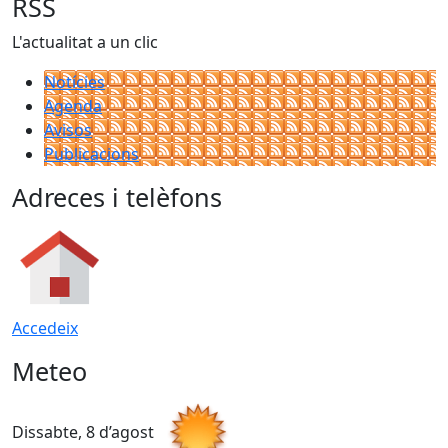
RSS
L'actualitat a un clic
Notícies
Agenda
Avisos
Publicacions
Adreces i telèfons
Accedeix
Meteo
Dissabte, 8 d’agost
D