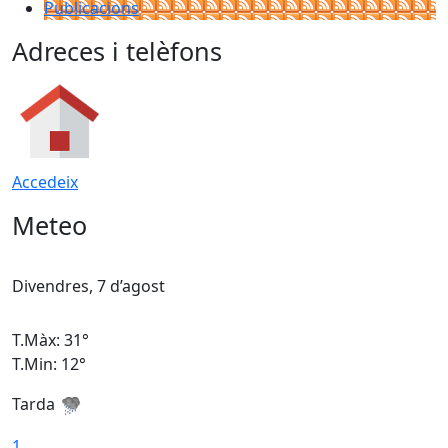
Publicacions
Adreces i telèfons
Accedeix
Meteo
Divendres, 7 d’agost
D
T.Màx: 31°
T
T.Min: 12°
T
Tarda
T
1