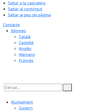
Saltar a la capçalera
Saltar al contingut
Saltar al peu de pàgina
Contacte
Idiomes
Català
Castellà
Anglès
Alemany
Francès
07.08.2026 | 02:31
Cercar:
Ajuntament
Govern