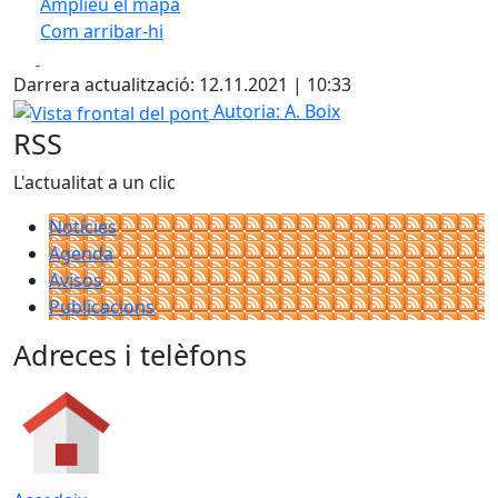
Amplieu el mapa
Com arribar-hi
Leaflet
| ©
OpenStreetMap
contributors
Facebook
X
+
Darrera actualització: 12.11.2021 | 10:33
−
Vista frontal del pont
Autoria: A. Boix
RSS
L'actualitat a un clic
Notícies
Agenda
Avisos
Publicacions
Adreces i telèfons