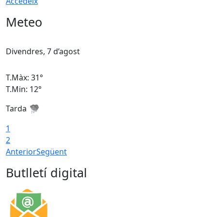
Accedeix
Meteo
Divendres, 7 d’agost
D
T.Màx: 31°
T
T.Min: 12°
T
Tarda
T
1
2
Anterior
Següent
Butlletí digital