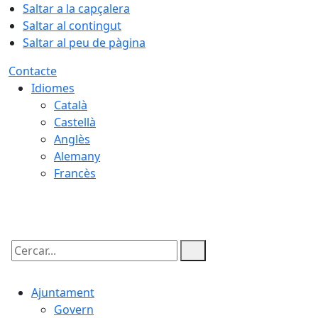
Saltar a la capçalera
Saltar al contingut
Saltar al peu de pàgina
Contacte
Idiomes
Català
Castellà
Anglès
Alemany
Francès
06.08.2026 | 22:15
Cercar:
Ajuntament
Govern