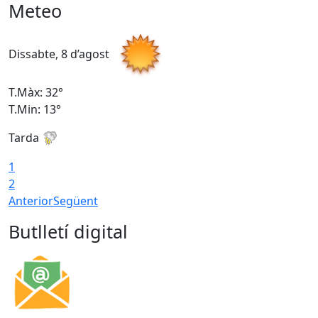
Meteo
Dissabte, 8 d’agost
D
T.Màx: 32°
T
T.Min: 13°
T
Tarda
T
1
2
Anterior
Següent
Butlletí digital