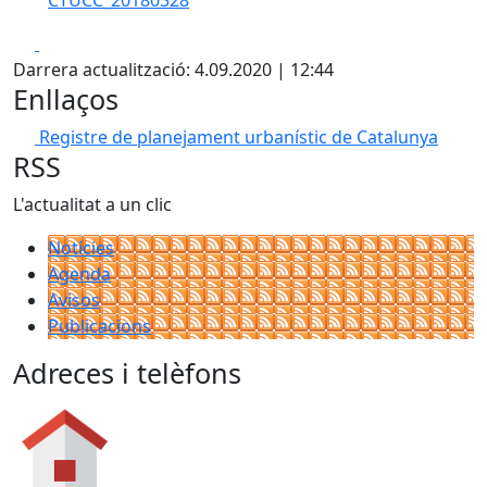
CTUCC_20180328
Facebook
X
Darrera actualització: 4.09.2020 | 12:44
Enllaços
Registre de planejament urbanístic de Catalunya
RSS
L'actualitat a un clic
Notícies
Agenda
Avisos
Publicacions
Adreces i telèfons