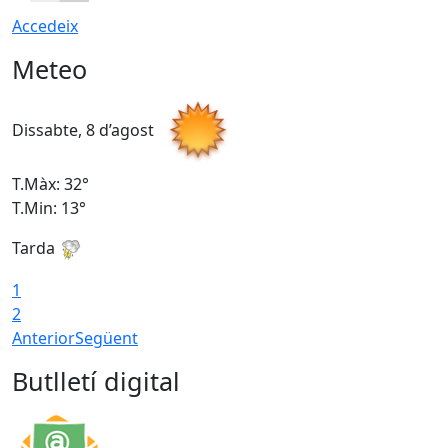
Accedeix
Meteo
Dissabte, 8 d’agost
D
T.Màx: 32°
T
T.Min: 13°
T
Tarda
T
1
2
Anterior
Següent
Butlletí digital