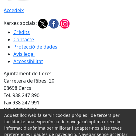
Accedeix
Xarxes socials:
Crèdits
Contacte
Protecció de dades
Avís legal
Accessibilitat
Ajuntament de Cercs
Carretera de Ribes, 20
08698 Cercs
Tel. 938 247 890
Fax 938 247 991
NIF P0826800E
Aquest lloc web fa servir cookies pròpies i de tercers per
Amb la col·laboració de:
facilitar-te una experiència de navegació òptima i recollir
informació anònima per millorar i adaptar-nos a les teves
preferències i pautes de navegació. Navegar sense acceptar