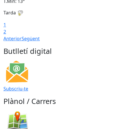
T.Min: 13°
T
Tarda
T
1
2
Anterior
Següent
Butlletí digital
Subscriu-te
Plànol / Carrers