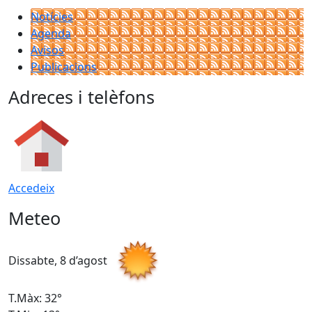
Notícies
Agenda
Avisos
Publicacions
Adreces i telèfons
Accedeix
Meteo
Dissabte, 8 d’agost
D
T.Màx: 32°
T