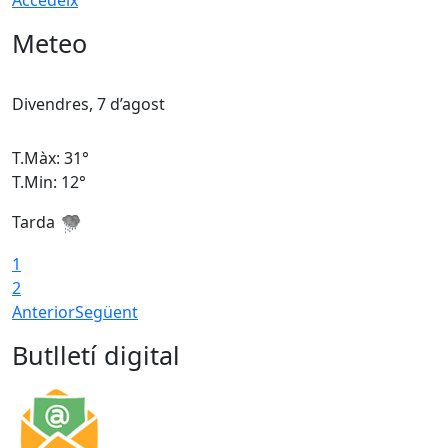
Accedeix
Meteo
Divendres, 7 d’agost
D
T.Màx: 31°
T
T.Min: 12°
T
Tarda
T
1
2
Anterior
Següent
Butlletí digital