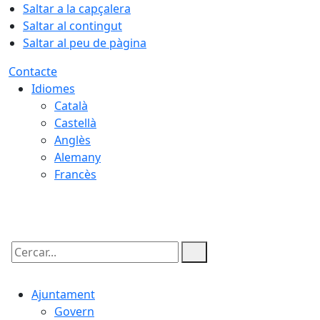
Saltar a la capçalera
Saltar al contingut
Saltar al peu de pàgina
Contacte
Idiomes
Català
Castellà
Anglès
Alemany
Francès
06.08.2026 | 21:41
Cercar:
Ajuntament
Govern