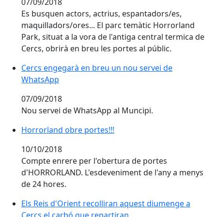
07/09/2018
Es busquen actors, actrius, espantadors/es,
maquilladors/ores... El parc temàtic Horrorland
Park, situat a la vora de l'antiga central termica de
Cercs, obrirà en breu les portes al públic.
Cercs engegarà en breu un nou servei de WhatsApp
Cercs engegarà en breu un nou servei de
WhatsApp
07/09/2018
Nou servei de WhatsApp al Muncipi.
Horrorland obre portes!!!
Horrorland obre portes!!!
10/10/2018
Compte enrere per l'obertura de portes
d'HORRORLAND. L'esdeveniment de l'any a menys
de 24 hores.
Els Reis d'Orient recolliran aquest diumenge a Cercs 
Els Reis d'Orient recolliran aquest diumenge a
Cercs el carbó que repartiran