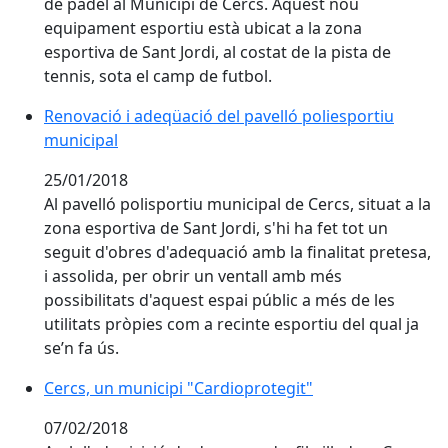
de pàdel al Municipi de Cercs. Aquest nou
equipament esportiu està ubicat a la zona
esportiva de Sant Jordi, al costat de la pista de
tennis, sota el camp de futbol.
Renovació i adeqüació del pavelló poliesportiu munic
Renovació i adeqüació del pavelló poliesportiu
municipal
25/01/2018
Al pavelló polisportiu municipal de Cercs, situat a la
zona esportiva de Sant Jordi, s'hi ha fet tot un
seguit d'obres d'adequació amb la finalitat pretesa,
i assolida, per obrir un ventall amb més
possibilitats d'aquest espai públic a més de les
utilitats pròpies com a recinte esportiu del qual ja
se’n fa ús.
Cercs, un municipi "Cardioprotegit"
Cercs, un municipi "Cardioprotegit"
07/02/2018