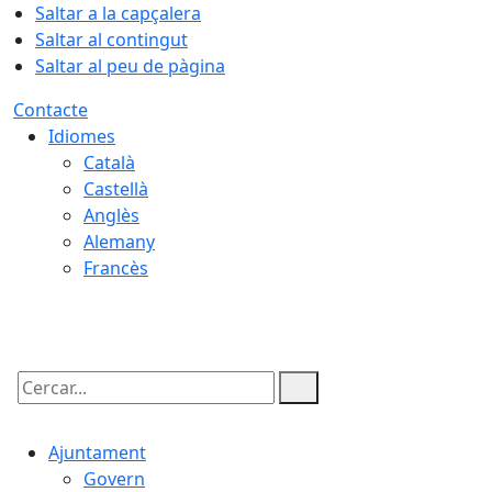
Saltar a la capçalera
Saltar al contingut
Saltar al peu de pàgina
Contacte
Idiomes
Català
Castellà
Anglès
Alemany
Francès
06.08.2026 | 09:28
Cercar:
Ajuntament
Govern