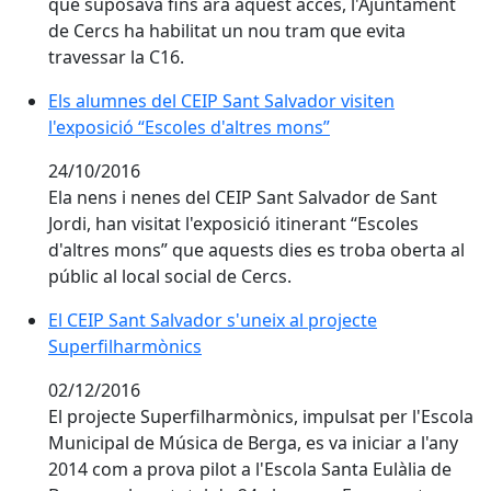
que suposava fins ara aquest accés, l'Ajuntament
de Cercs ha habilitat un nou tram que evita
travessar la C16.
Els alumnes del CEIP Sant Salvador visiten l'exposició
Els alumnes del CEIP Sant Salvador visiten
l'exposició “Escoles d'altres mons”
24/10/2016
Ela nens i nenes del CEIP Sant Salvador de Sant
Jordi, han visitat l'exposició itinerant “Escoles
d'altres mons” que aquests dies es troba oberta al
públic al local social de Cercs.
El CEIP Sant Salvador s'uneix al projecte Superfilhar
El CEIP Sant Salvador s'uneix al projecte
Superfilharmònics
02/12/2016
El projecte Superfilharmònics, impulsat per l'Escola
Municipal de Música de Berga, es va iniciar a l'any
2014 com a prova pilot a l'Escola Santa Eulàlia de