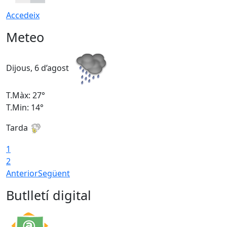
Accedeix
Meteo
Dijous, 6 d’agost
D
T.Màx: 27°
T
T.Min: 14°
T
Tarda
T
1
2
Anterior
Següent
Butlletí digital