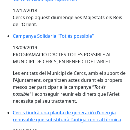
12/12/2018
Cercs rep aquest diumenge Ses Majestats els Reis
de l'Orient.
Campanya Solidaria "Tot és possible"
Campanya Solidaria "Tot és possible"
13/09/2019
PROGRAMACIÓ D'ACTES TOT ÉS POSSIBLE AL
MUNICIPI DE CERCS, EN BENEFICI DE L'ARLET
Les entitats del Municipi de Cercs, amb el suport de
l'Ajuntament, organitzen actes durant els propers
mesos per participar a la campanya “
Tot
és
possible”
i aconseguir reunir els diners que l'Arlet
necessita pel seu tractament
.
Cercs tindrà una planta de generació d'energia renova
Cercs tindrà una planta de generació d'energia
renovable que substituirà l'antiga central tèrmica