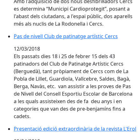
Amb l'adquisició de dos nous desfibril·ladors Cercs
es determina “Municipi Cardioprotegit”, posant a
l'abast dels ciutadans, a l'espai públic, dos aparells
més als nuclis de La Rodonella i Cercs.
Pas de nivell Club de patinatge artístic Cercs
Pas de nivell Club de patinatge artístic Cercs
12/03/2018
Els passats dies 18 i 25 de febrer 15 dels 43
patinadors del Club de Patinatge Artístic Cercs
(Berguedà), tant pròpiament de Cercs com de La
Pobla de Lillet, Guardiola, Vallcebre, Saldes, Bagà,
Berga, Navàs, etc. van assistir a les proves de Pas
de Nivell del Consell Esportiu Escolar de Barcelona
a les quals assisteixen des de fa deu anys i en
categories que van des de pre-benjamíns fins a
cadets.
Presentació edició extraordinària de la revista L'Erol
Presentació edició extraordinària de la revista L'Erol