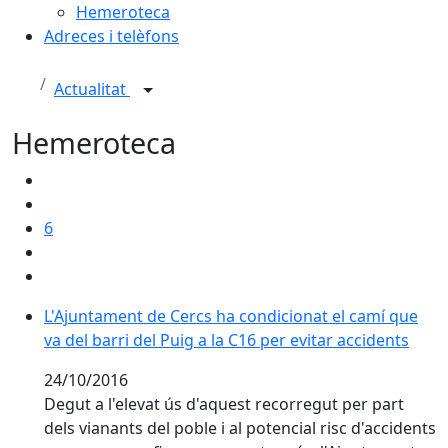
Hemeroteca
Adreces i telèfons
Actualitat
Hemeroteca
6
L'Ajuntament de Cercs ha condicionat el camí que va de
L'Ajuntament de Cercs ha condicionat el camí que
va del barri del Puig a la C16 per evitar accidents
24/10/2016
Degut a l'elevat ús d'aquest recorregut per part
dels vianants del poble i al potencial risc d'accidents