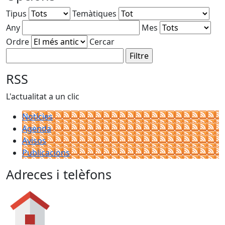
Tipus
Temàtiques
Any
Mes
Ordre
Cercar
RSS
L'actualitat a un clic
Notícies
Agenda
Avisos
Publicacions
Adreces i telèfons