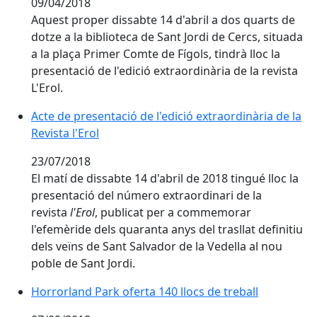
09/04/2018
Aquest proper dissabte 14 d'abril a dos quarts de
dotze a la biblioteca de Sant Jordi de Cercs, situada
a la plaça Primer Comte de Fígols, tindrà lloc la
presentació de l'edició extraordinària de la revista
L'Erol.
Acte de presentació de l'edició extraordinària de la Rev
Acte de presentació de l'edició extraordinària de la
Revista l'Erol
23/07/2018
El matí de dissabte 14 d'abril de 2018 tingué lloc la
presentació del número extraordinari de la
revista
l'Erol
, publicat per a commemorar
l'efemèride dels quaranta anys del trasllat definitiu
dels veïns de Sant Salvador de la Vedella al nou
poble de Sant Jordi.
Horrorland Park oferta 140 llocs de treball
Horrorland Park oferta 140 llocs de treball