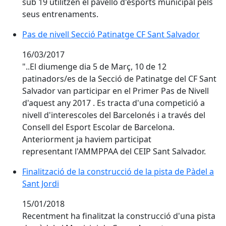
sub 19 utilitzen el pavello d'esports municipal pels
seus entrenaments.
Pas de nivell Secció Patinatge CF Sant Salvador
Pas de nivell Secció Patinatge CF Sant Salvador
16/03/2017
"..El diumenge dia 5 de Març, 10 de 12
patinadors/es de la Secció de Patinatge del CF Sant
Salvador van participar en el Primer Pas de Nivell
d'aquest any 2017 . Es tracta d'una competició a
nivell d'interescoles del Barcelonés i a través del
Consell del Esport Escolar de Barcelona.
Anteriorment ja haviem participat
representant l'AMMPPAA del CEIP Sant Salvador.
Finalització de la construcció de la pista de Pàdel a Sa
Finalització de la construcció de la pista de Pàdel a
Sant Jordi
15/01/2018
Recentment ha finalitzat la construcció d'una pista