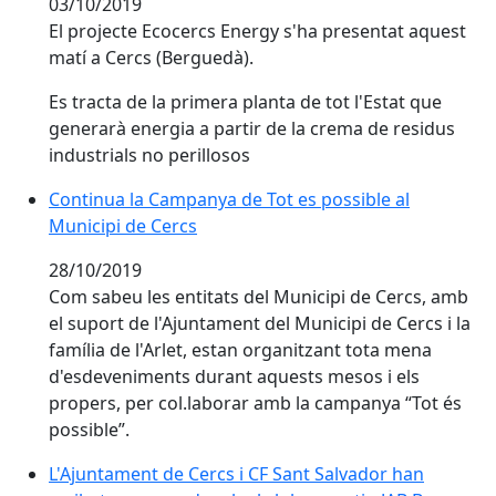
03/10/2019
El projecte Ecocercs Energy s'ha presentat aquest
matí a Cercs (Berguedà).
Es tracta de la primera planta de tot l'Estat que
generarà energia a partir de la crema de residus
industrials no perillosos
Continua la Campanya de Tot es possible al Municipi 
Continua la Campanya de Tot es possible al
Municipi de Cercs
28/10/2019
Com sabeu les entitats del Municipi de Cercs, amb
el suport de l'Ajuntament del Municipi de Cercs i la
família de l'Arlet, estan organitzant tota mena
d'esdeveniments durant aquests mesos i els
propers, per col.laborar amb la campanya “Tot és
possible”.
L'Ajuntament de Cercs i CF Sant Salvador han arribat 
L'Ajuntament de Cercs i CF Sant Salvador han